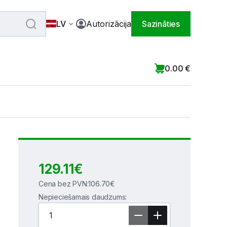
LV
Autorizācija
Sazināties
0.00
€
129.11
€
Cena bez PVN
:
106.70
€
Nepieciešamais daudzums
: