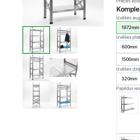
Preces kod
Komple
Izvēlies au
1972mm
Izvēlies pl
600mm
1500mm
Izvēlies dzi
320mm
Papildus ie