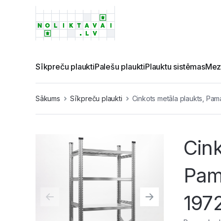
Sīkpreču plaukti
Palešu plaukti
Plauktu sistēmas
Mez
Sākums
Sīkpreču plaukti
Cinkots metāla plaukts, Pam
Cink
Pama
197