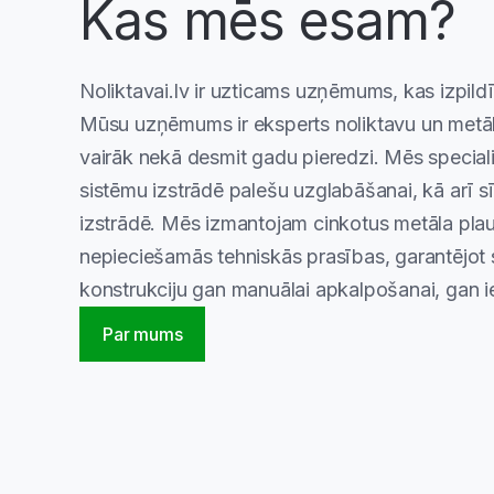
Kas mēs esam?
Noliktavai.lv ir uzticams uzņēmums, kas izpild
Mūsu uzņēmums ir eksperts noliktavu un metāl
vairāk nekā desmit gadu pieredzi. Mēs specia
sistēmu izstrādē palešu uzglabāšanai, kā arī s
izstrādē. Mēs izmantojam cinkotus metāla plau
nepieciešamās tehniskās prasības, garantējot s
konstrukciju gan manuālai apkalpošanai, gan 
Par mums