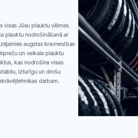
īs visas Jūsu plauktu vēlmes.
a plauktu nodrošināšanā ar
lizējamies augstas kravnesības
īkpreču un veikala plauktu
ktus, kas nodrošina visas
tabilu, izturīgu un drošu
iekrāvējtehnikas darbam.