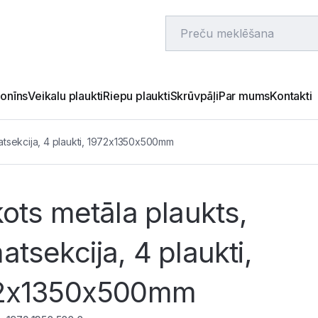
onīns
Veikalu plaukti
Riepu plaukti
Skrūvpāļi
Par mums
Kontakti
atsekcija, 4 plaukti, 1972x1350x500mm
ots metāla plaukts,
tsekcija, 4 plaukti,
2x1350x500mm