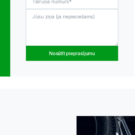
Plauktu atdalītājs
Preces kods
:
0.0.0.0
16.00
€
0
Cena bez PVN
:
13.22
€
Nosūtīt pieprasījumu