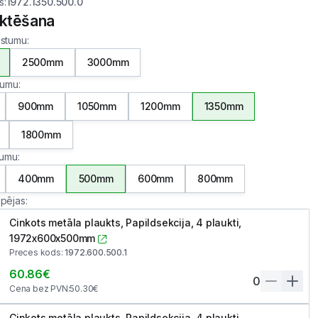
s
:
1972.1350.500.0
ktēšana
gstumu
:
2500mm
3000mm
atumu
:
900mm
1050mm
1200mm
1350mm
1800mm
ļumu
:
400mm
500mm
600mm
800mm
spējas
:
Cinkots metāla plaukts, Papildsekcija, 4 plaukti,
1972x600x500mm
Preces kods
:
1972.600.500.1
60.86
€
0
Cena bez PVN
:
50.30
€
Cinkots metāla plaukts, Papildsekcija, 4 plaukti,