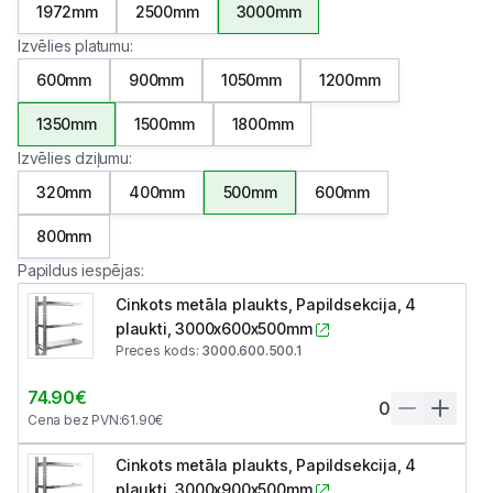
1972mm
2500mm
3000mm
Izvēlies platumu
:
600mm
900mm
1050mm
1200mm
1350mm
1500mm
1800mm
Izvēlies dziļumu
:
320mm
400mm
500mm
600mm
800mm
Papildus iespējas
:
Cinkots metāla plaukts, Papildsekcija, 4
plaukti, 3000x600x500mm
Preces kods
:
3000.600.500.1
74.90
€
0
Cena bez PVN
:
61.90
€
Cinkots metāla plaukts, Papildsekcija, 4
plaukti, 3000x900x500mm