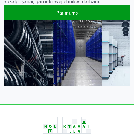
apkalpošanai, gan iekrāvējtehnikas darbam.
Par mums