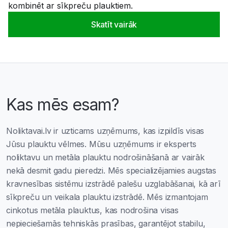
kombinēt ar sīkpreču plauktiem.
Skatīt vairāk
Kas mēs esam?
Noliktavai.lv ir uzticams uzņēmums, kas izpildīs visas
Jūsu plauktu vēlmes. Mūsu uzņēmums ir eksperts
noliktavu un metāla plauktu nodrošināšanā ar vairāk
nekā desmit gadu pieredzi. Mēs specializējamies augstas
kravnesības sistēmu izstrādē palešu uzglabāšanai, kā arī
sīkpreču un veikala plauktu izstrādē. Mēs izmantojam
cinkotus metāla plauktus, kas nodrošina visas
nepieciešamās tehniskās prasības, garantējot stabilu,