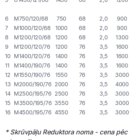
izvairīties no liekām izmaksām, betonēšanas, zemes
uzrakšanas vai dabiskās ainavas bojāšanas darbiem.
6
M750/120/68
750
68
2,0
900
11
Skrūvpāļu augstā nestspēja un vienkāršā uzstādīšana
7
M1000/120/68
1000
68
2,0
900
14
parada tos par ideālu risinājumu dažādiem būvdarbu
objektiem. To izmantošana ļauj paātrināt būvniecības
8
M1200/120/68
1200
68
2,0
1300
15
procesu, jo būvdarbus var turpināt uzreiz pēc
9
M1200/120/76
1200
76
3,5
1600
22
skrūvpāļu montāžas.
10
M1400/120/76
1400
76
3,5
1600
25
11
M1400/190/76
1400
76
3,5
1600
29
Kāpēc skrūvpāļi ir labs risinājums?
12
M1550/190/76
1550
76
3,5
3000
33,
13
M2000/190/76
2000
76
3,5
4000
40
Atšķirībā no betona pamatu konstrukcijām, skrūvpāļi
14
M2500/195/76
2500
76
3,5
3000
65
būtiski samazina ietekmi uz apkārtējo vidi. To
uzstādīšana ir ļoti ātra un elastīga, kas ļauj uzreiz pēc
15
M3500/195/76
3550
76
3,5
3000
85
uzstādīšanas arī turpināt būvniecības darbus, kur,
16
M4500/195/76
4550
76
3,5
3000
110
izmantojot betonu, būtu jāgaida noteikts laika periods
līdz betons sacietēs.
* Skrūvpāļu Reduktora noma - cena pēc
Skrūvpāļi visbiežāk tiek izmantoti terasēm, moduļu