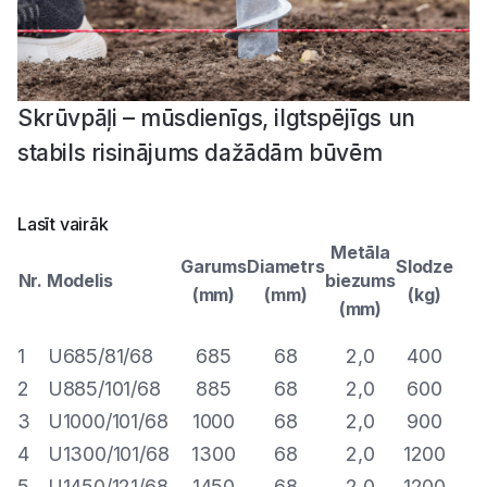
Skrūvpāļi – mūsdienīgs, ilgtspējīgs un
stabils risinājums dažādām būvēm
Skrūvpāļi ir viens no modernākajiem un efektīvākajiem
Lasīt vairāk
pamatu risinājumiem, kas pēdējos gados kļūst aizvien
Metāla
Ce
populārāks būvniecības nozarē. Skrūvpāļi ir izgatavoti
Garums
Diametrs
Slodze
Nr.
Modelis
biezums
no augstas kvalitātes tērauda un tiek izmantoti kā
(mm)
(mm)
(kg)
(mm)
P
pamats dažādiem būvprojektiem - no terasēm un
žogiem līdz pat lielām dzīvojamām mājām un
1
U685/81/68
685
68
2,0
400
9
komerciāliem objektiem. Skrūvpāļi piedāvā daudz
2
U885/101/68
885
68
2,0
600
11
priekšrocību, kas padara tos par ideālu risinājumu gan
3
U1000/101/68
1000
68
2,0
900
12
privātiem, gan komerciāliem būvniecības projektiem.
4
U1300/101/68
1300
68
2,0
1200
16
Skrūvpāļi ir ideāls risinājums gadījumos, kad vēlaties
5
U1450/121/68
1450
68
2,0
1200
23