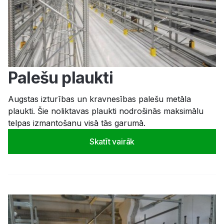
Palešu plaukti
Augstas izturības un kravnesības palešu metāla
plaukti. Šie noliktavas plaukti nodrošinās maksimālu
telpas izmantošanu visā tās garumā.
Skatīt vairāk