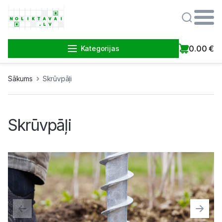
0.00
€
Kategorijas
Sākums
Skrūvpāļi
Skrūvpāļi