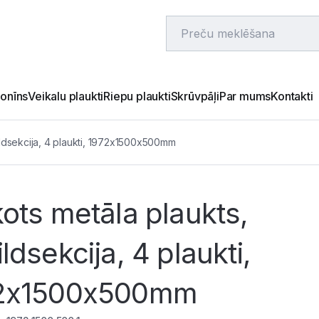
onīns
Veikalu plaukti
Riepu plaukti
Skrūvpāļi
Par mums
Kontakti
ildsekcija, 4 plaukti, 1972x1500x500mm
ots metāla plaukts,
ldsekcija, 4 plaukti,
2x1500x500mm