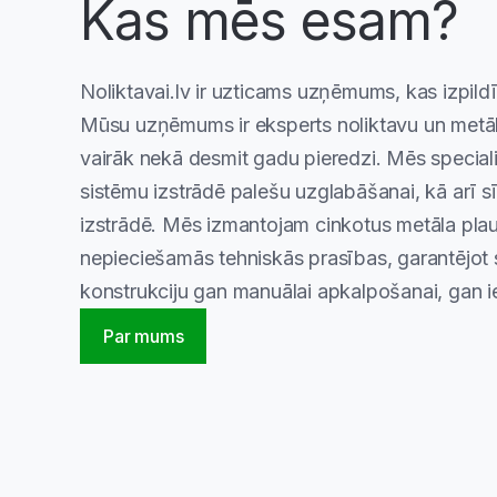
Kas mēs esam?
Noliktavai.lv ir uzticams uzņēmums, kas izpild
Mūsu uzņēmums ir eksperts noliktavu un metāl
vairāk nekā desmit gadu pieredzi. Mēs specia
sistēmu izstrādē palešu uzglabāšanai, kā arī s
izstrādē. Mēs izmantojam cinkotus metāla plau
nepieciešamās tehniskās prasības, garantējot s
konstrukciju gan manuālai apkalpošanai, gan 
Par mums