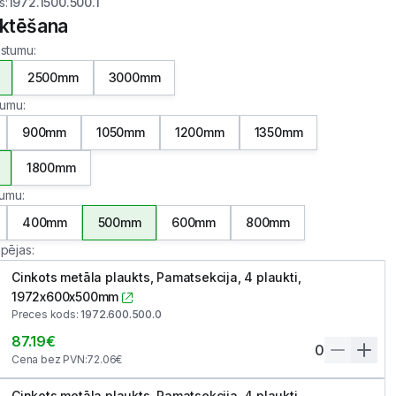
s
:
1972.1500.500.1
ktēšana
gstumu
:
2500mm
3000mm
atumu
:
900mm
1050mm
1200mm
1350mm
1800mm
ļumu
:
400mm
500mm
600mm
800mm
spējas
:
Cinkots metāla plaukts, Pamatsekcija, 4 plaukti,
1972x600x500mm
Preces kods
:
1972.600.500.0
87.19
€
0
Cena bez PVN
:
72.06
€
Cinkots metāla plaukts, Pamatsekcija, 4 plaukti,