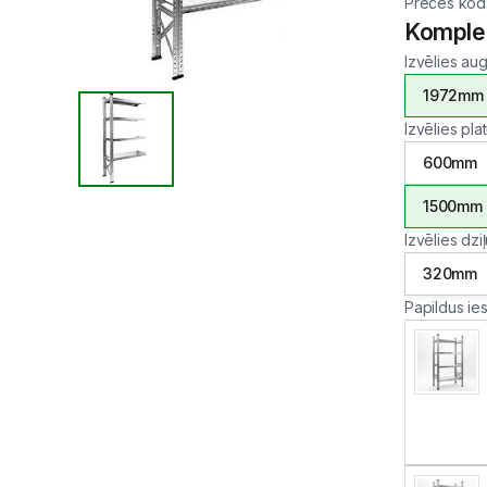
Preces kod
Komple
Izvēlies au
1972mm
Izvēlies pl
600mm
1500mm
Izvēlies dzi
320mm
Papildus ie