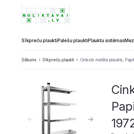
Sīkpreču plaukti
Palešu plaukti
Plauktu sistēmas
Mez
Sākums
Sīkpreču plaukti
Cinkots metāla plaukts, Pap
Cink
Papi
197