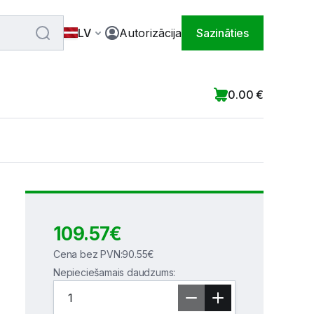
LV
Autorizācija
Sazināties
0.00
€
109.57
€
Cena bez PVN
:
90.55
€
Nepieciešamais daudzums
: