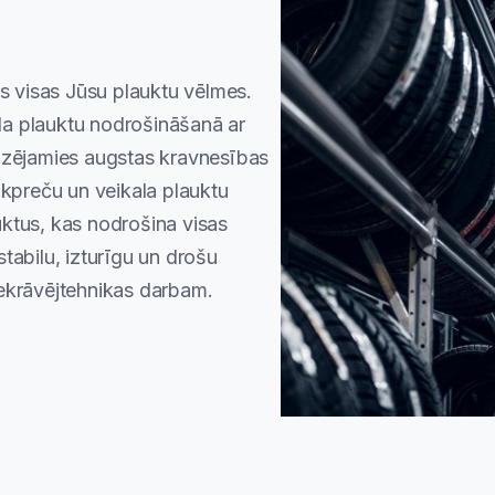
īs visas Jūsu plauktu vēlmes.
a plauktu nodrošināšanā ar
lizējamies augstas kravnesības
īkpreču un veikala plauktu
ktus, kas nodrošina visas
tabilu, izturīgu un drošu
iekrāvējtehnikas darbam.