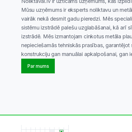
Noliktavai.lv ir uzticams uzņēmums, kas izpild
Mūsu uzņēmums ir eksperts noliktavu un metāl
vairāk nekā desmit gadu pieredzi. Mēs specia
sistēmu izstrādē palešu uzglabāšanai, kā arī s
izstrādē. Mēs izmantojam cinkotus metāla plau
nepieciešamās tehniskās prasības, garantējot s
konstrukciju gan manuālai apkalpošanai, gan 
Par mums