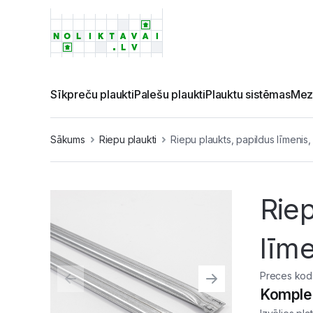
Sīkpreču plaukti
Palešu plaukti
Plauktu sistēmas
Mez
Sākums
Riepu plaukti
Riepu plaukts, papildus līmen
Riep
līm
Preces kod
Komple