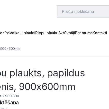
onīns
Veikalu plaukti
Riepu plaukti
Skrūvpāļi
Par mums
Kontakti
is, 900x600mm
u plaukts, papildus
enis, 900x600mm
s
:
2.900.600
ktēšana