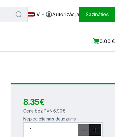
LV
Autorizācija
Sazināties
0.00
€
8.35
€
Cena bez PVN
:
6.90
€
Nepieciešamais daudzums
: