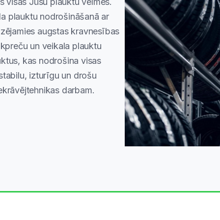
īs visas Jūsu plauktu vēlmes.
a plauktu nodrošināšanā ar
lizējamies augstas kravnesības
īkpreču un veikala plauktu
ktus, kas nodrošina visas
tabilu, izturīgu un drošu
iekrāvējtehnikas darbam.