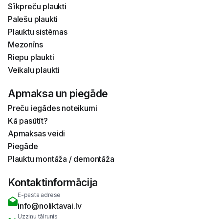
Sīkpreču plaukti
Palešu plaukti
Plauktu sistēmas
Mezonīns
Riepu plaukti
Veikalu plaukti
Apmaksa un piegāde
Preču iegādes noteikumi
Kā pasūtīt?
Apmaksas veidi
Piegāde
Plauktu montāža / demontāža
Kontaktinformācija
E-pasta adrese
info@noliktavai.lv
Uzziņu tālrunis