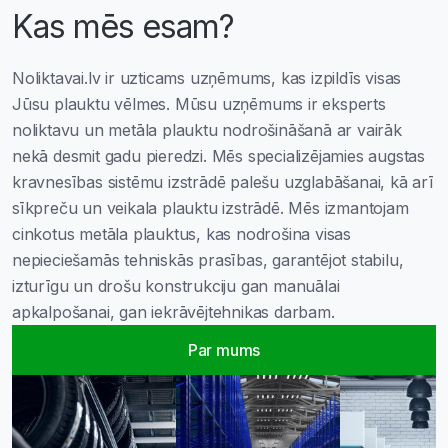
Kas mēs esam?
Noliktavai.lv ir uzticams uzņēmums, kas izpildīs visas
Jūsu plauktu vēlmes. Mūsu uzņēmums ir eksperts
noliktavu un metāla plauktu nodrošināšanā ar vairāk
nekā desmit gadu pieredzi. Mēs specializējamies augstas
kravnesības sistēmu izstrādē palešu uzglabāšanai, kā arī
sīkpreču un veikala plauktu izstrādē. Mēs izmantojam
cinkotus metāla plauktus, kas nodrošina visas
nepieciešamās tehniskās prasības, garantējot stabilu,
izturīgu un drošu konstrukciju gan manuālai
apkalpošanai, gan iekrāvējtehnikas darbam.
Par mums