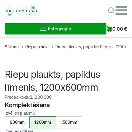
0.00
€
Kategorijas
Sākums
Riepu plaukti
Riepu plaukts, papildus līmenis, 1200x
Riepu plaukts, papildus
līmenis, 1200x600mm
Preces kods
:
2.1200.600
Komplektēšana
Izvēlies platumu
:
900mm
1200mm
1500mm
Izvēlies dziļumu
: