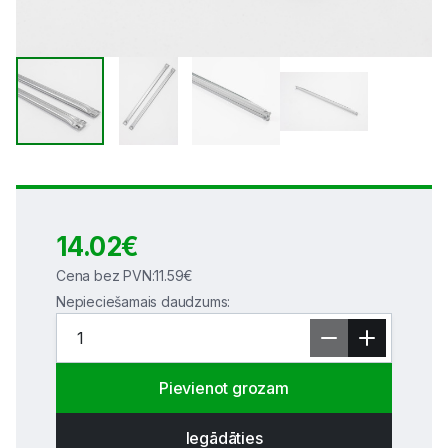
14.02
€
Cena bez PVN
:
11.59
€
Nepieciešamais daudzums
:
Pievienot grozam
Iegādāties