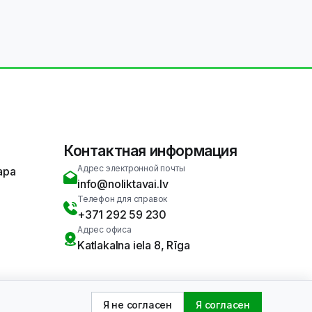
Контактная информация
Адрес электронной почты
ара
info@noliktavai.lv
Телефон для справок
+371 292 59 230
Адрес офиса
Katlakalna iela 8, Rīga
Разработан
Я не согласен
Я согласен