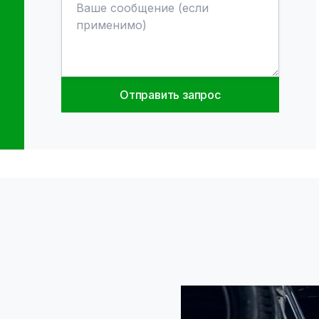
Shelve separator
Код продукта
:
0.0.0.0
16.00
€
0
Цена без НДС
:
13.22
€
Отправить запрос