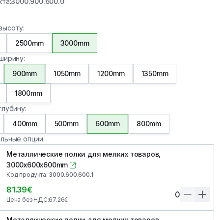
кта
:
3000.900.600.0
высоту
:
2500mm
3000mm
ширину
:
900mm
1050mm
1200mm
1350mm
1800mm
глубину
:
400mm
500mm
600mm
800mm
льные опции
:
Металлические полки для мелких товаров,
3000x600x600mm
Код продукта
:
3000.600.600.1
81.39
€
0
Цена без НДС
:
67.26
€
Металлические полки для мелких товаров,