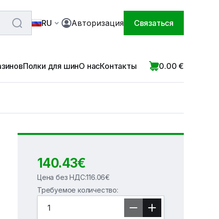
RU
Авторизация
Связаться
азинов
Полки для шин
О нас
Контакты
0.00
€
140.43
€
Цена без НДС
:
116.06
€
Требуемое количество
: