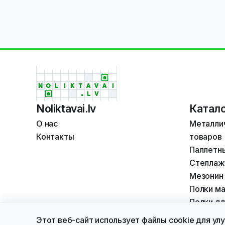
Noliktavai.lv
Катало
О нас
Металлич
Контакты
товаров
Паллетн
Стеллаж
Мезонин
Полки ма
Полки дл
© Noliktavai.lv 2026. Все права защищены.
Этот веб-сайт использует файлы cookie для ул