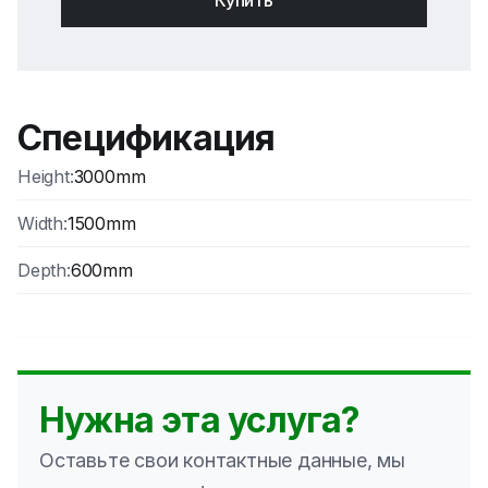
Купить
23.48
€
0
Цена без НДС
:
19.40
€
Shelve separator
Спецификация
Код продукта
:
0.0.0.0
Height
:
3000mm
16.00
€
0
Width
:
1500mm
Цена без НДС
:
13.22
€
Depth
:
600mm
Нужна эта услуга?
Оставьте свои контактные данные, мы