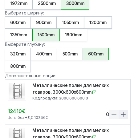
1972mm
2500mm
3000mm
Выберите ширину
:
600mm
900mm
1050mm
1200mm
1350mm
1500mm
1800mm
Выберите глубину
:
320mm
400mm
500mm
600mm
800mm
Дополнительные опции
:
Металлические полки для мелких
товаров, 3000x600x600mm
Код продукта
:
3000.600.600.0
124.10
€
0
Цена без НДС
:
102.56
€
Металлические полки для мелких
товаров, 3000x900x600mm