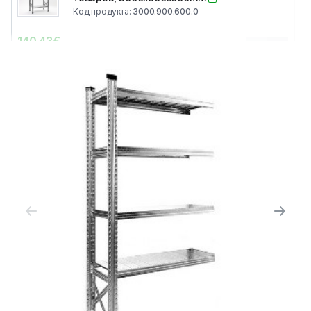
Код продукта
:
3000.900.600.0
140.43
€
0
Цена без НДС
:
116.06
€
Металлические полки для мелких
товаров, 3000x1050x600mm
Код продукта
:
3000.1050.600.0
150.82
€
0
Цена без НДС
:
124.64
€
Металлические полки для мелких
товаров, 3000x1200x600mm
Код продукта
:
3000.1200.600.0
160.31
€
0
Цена без НДС
:
132.49
€
Металлические полки для мелких
товаров, 3000x1350x600mm