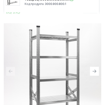
Код продукта
:
3000.900.800.1
125.97
€
0
Цена без НДС
:
104.11
€
Металлические полки для мелких
товаров, 3000x1050x800mm
Код продукта
:
3000.1050.800.1
145.41
€
0
Цена без НДС
:
120.17
€
Металлические полки для мелких
товаров, 3000x1200x800mm
Код продукта
:
3000.1200.800.1
152.60
€
0
Цена без НДС
:
126.12
€
Металлические полки для мелких
товаров, 3000x1350x800mm