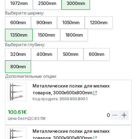
1972mm
2500mm
3000mm
Выберите ширину
:
600mm
900mm
1050mm
1200mm
1350mm
1500mm
1800mm
Выберите глубину
:
320mm
400mm
500mm
600mm
800mm
Дополнительные опции
:
Металлические полки для мелких
товаров, 3000x600x800mm
Код продукта
:
3000.600.800.1
100.61
€
0
Цена без НДС
:
83.15
€
Металлические полки для мелких
товаров, 3000x900x800mm