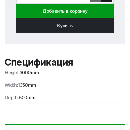
Добавить в корзину
31.02
€
0
Цена без НДС
:
25.64
€
Купить
Shelve separator
Код продукта
:
0.0.0.0
16.00
€
0
Спецификация
Цена без НДС
:
13.22
€
Height
:
3000mm
Width
:
1350mm
Depth
:
800mm