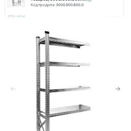
Код продукта
:
3000.900.800.0
173.48
€
0
Цена без НДС
:
143.37
€
Металлические полки для мелких
товаров, 3000x1050x800mm
Код продукта
:
3000.1050.800.0
192.93
€
0
Цена без НДС
:
159.45
€
Металлические полки для мелких
товаров, 3000x1200x800mm
Код продукта
:
3000.1200.800.0
200.13
€
0
Цена без НДС
:
165.40
€
Металлические полки для мелких
товаров, 3000x1350x800mm