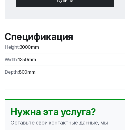
Купить
31.02
€
0
Цена без НДС
:
25.64
€
Shelve separator
Спецификация
Код продукта
:
0.0.0.0
Height
:
3000mm
16.00
€
0
Width
:
1350mm
Цена без НДС
:
13.22
€
Depth
:
800mm
Нужна эта услуга?
Оставьте свои контактные данные, мы