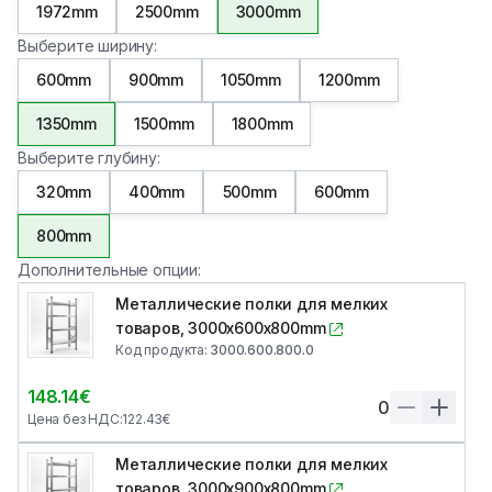
1972mm
2500mm
3000mm
Выберите ширину
:
600mm
900mm
1050mm
1200mm
1350mm
1500mm
1800mm
Выберите глубину
:
320mm
400mm
500mm
600mm
800mm
Дополнительные опции
:
Металлические полки для мелких
товаров, 3000x600x800mm
Код продукта
:
3000.600.800.0
148.14
€
0
Цена без НДС
:
122.43
€
Металлические полки для мелких
товаров, 3000x900x800mm