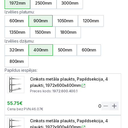
1972mm
2500mm
3000mm
Izvēlies platumu
:
600mm
900mm
1050mm
1200mm
1350mm
1500mm
1800mm
Izvēlies dziļumu
:
320mm
400mm
500mm
600mm
800mm
Papildus iespējas
:
Cinkots metāla plaukts, Papildsekcija, 4
plaukti, 1972x600x400mm
Preces kods
:
1972.600.400.1
55.75
€
0
Cena bez PVN
:
46.07
€
Cinkots metāla plaukts, Papildsekcija, 4
plaukti, 1972x900x400mm