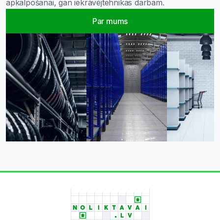
apkalpošanai, gan iekrāvējtehnikas darbam.
Par mums