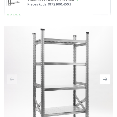
Preces kods
:
1972.900.400.1
68.65
€
0
Cena bez PVN
:
56.74
€
Cinkots metāla plaukts, Papildsekcija, 4
plaukti, 1972x1050x400mm
Preces kods
:
1972.1050.400.1
76.92
€
0
Cena bez PVN
:
63.57
€
Cinkots metāla plaukts, Papildsekcija, 4
plaukti, 1972x1200x400mm
Preces kods
:
1972.1200.400.1
84.25
€
0
Cena bez PVN
:
69.63
€
Cinkots metāla plaukts, Papildsekcija, 4
plaukti, 1972x1350x400mm