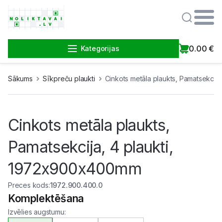
0.00
€
Kategorijas
Sākums
Sīkpreču plaukti
Cinkots metāla plaukts, Pamatsekcij
Cinkots metāla plaukts,
Pamatsekcija, 4 plaukti,
1972x900x400mm
Preces kods
:
1972.900.400.0
Komplektēšana
Izvēlies augstumu
: