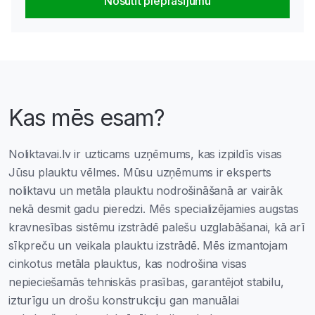
Nosūtīt pieprasījumu
Kas mēs esam?
Noliktavai.lv ir uzticams uzņēmums, kas izpildīs visas
Jūsu plauktu vēlmes. Mūsu uzņēmums ir eksperts
noliktavu un metāla plauktu nodrošināšanā ar vairāk
nekā desmit gadu pieredzi. Mēs specializējamies augstas
kravnesības sistēmu izstrādē palešu uzglabāšanai, kā arī
sīkpreču un veikala plauktu izstrādē. Mēs izmantojam
cinkotus metāla plauktus, kas nodrošina visas
nepieciešamās tehniskās prasības, garantējot stabilu,
izturīgu un drošu konstrukciju gan manuālai