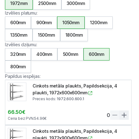
1972mm
2500mm
3000mm
Izvēlies platumu
:
600mm
900mm
1050mm
1200mm
1350mm
1500mm
1800mm
Izvēlies dziļumu
:
320mm
400mm
500mm
600mm
800mm
Papildus iespējas
:
Cinkots metāla plaukts, Papildsekcija, 4
plaukti, 1972x600x600mm
Preces kods
:
1972.600.600.1
66.50
€
0
Cena bez PVN
:
54.96
€
Cinkots metāla plaukts, Papildsekcija, 4
plaukti, 1972x900x600mm