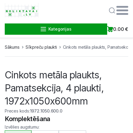
0.00
€
Kategorijas
Sākums
Sīkpreču plaukti
Cinkots metāla plaukts, Pamatsekcij
Cinkots metāla plaukts,
Pamatsekcija, 4 plaukti,
1972x1050x600mm
Preces kods
:
1972.1050.600.0
Komplektēšana
Izvēlies augstumu
: