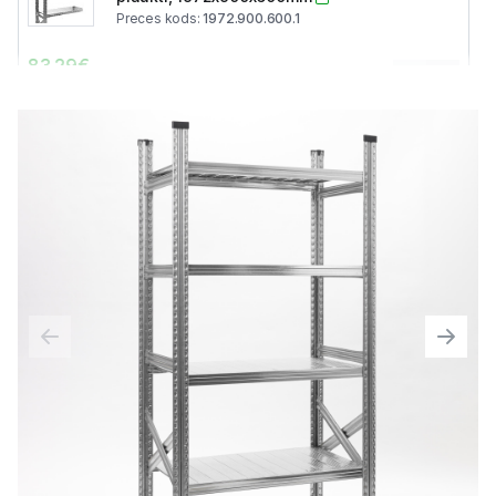
Preces kods
:
1972.900.600.1
83.29
€
0
Cena bez PVN
:
68.83
€
Cinkots metāla plaukts, Papildsekcija, 4
plaukti, 1972x1050x600mm
Preces kods
:
1972.1050.600.1
93.71
€
0
Cena bez PVN
:
77.45
€
Cinkots metāla plaukts, Papildsekcija, 4
plaukti, 1972x1200x600mm
Preces kods
:
1972.1200.600.1
105.36
€
0
Cena bez PVN
:
87.07
€
Cinkots metāla plaukts, Papildsekcija, 4
plaukti, 1972x1350x600mm