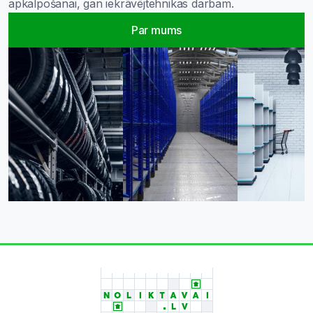
apkalpošanai, gan iekrāvējtehnikas darbam.
Par mums