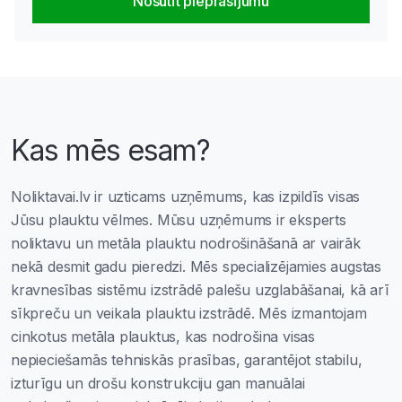
Nosūtīt pieprasījumu
Kas mēs esam?
Noliktavai.lv ir uzticams uzņēmums, kas izpildīs visas
Jūsu plauktu vēlmes. Mūsu uzņēmums ir eksperts
noliktavu un metāla plauktu nodrošināšanā ar vairāk
nekā desmit gadu pieredzi. Mēs specializējamies augstas
kravnesības sistēmu izstrādē palešu uzglabāšanai, kā arī
sīkpreču un veikala plauktu izstrādē. Mēs izmantojam
cinkotus metāla plauktus, kas nodrošina visas
nepieciešamās tehniskās prasības, garantējot stabilu,
izturīgu un drošu konstrukciju gan manuālai